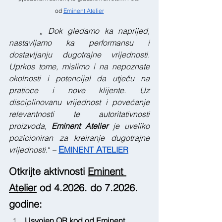
od
Eminent Atelier
„ Dok gledamo ka naprijed, 
nastavljamo ka performansu i 
dostavljanju dugotrajne vrijednosti. 
Uprkos tome, mislimo i na nepoznate 
okolnosti i potencijal da utječu na 
pratioce i nove klijente. Uz 
disciplinovanu vrijednost i povećanje 
relevantnosti te autoritativnosti 
proizvoda, 
Eminent Atelier 
je uveliko 
pozicioniran za kreiranje dugotrajne 
E
 A
vrijednosti
.“ – 
MINENT
TELIER
Otkrijte aktivnosti 
Eminent 
Atelier
 od 4.2026. do 7.2026. 
godine:
Usvojen QR kod od Eminent 